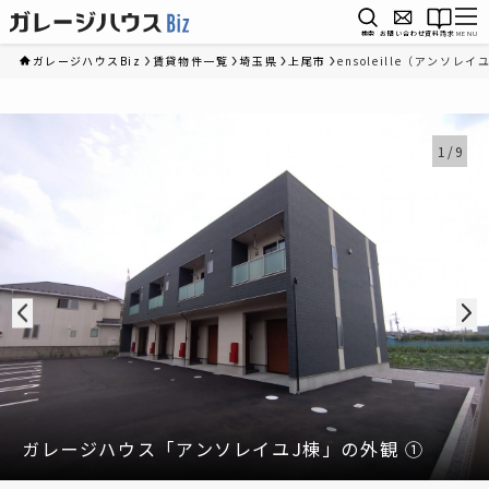
検索
お問い合わせ
資料請求
MENU
ガレージハウスBiz
賃貸物件一覧
埼玉県
上尾市
ensoleille（アンソレイ
1
/
9
ガレージハウス「アンソレイユJ棟」の外観 ①