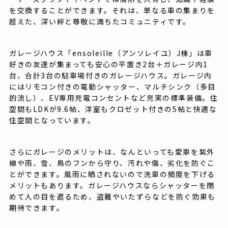
を交換することができます。それは、単なる車の集まりを
超えた、深い絆と尊敬に満ちたコミュニティです。
ガレージハウス「ensoleille（アンソレイユ）J棟」は車
好きの友達が集まっても安心の平置き2台＋ガレージ内1
台、合計3台の駐車場付きのガレージハウス。ガレージ内
にはリモコン付きの電動シャッター、マルチシンク（多目
的流し）、EV専用充電コンセントなど充実の標準装備。住
空間もLDKが9.6帖、洋室もクロゼット付きの5帖と快適な
住空間となっています。
さらにガレージのメリットは、なんといっても愛車を紫外
線や雨、雪、鳥のフンから守り、汚れや傷、劣化を防ぐこ
とができます。風雨に晒されないので洗車の頻度を下げる
メリットもあります。ガレージハウスならシャッターを閉
めて人の目を遮るため、盗難やいたずらなどを防ぐ効果も
期待できます。