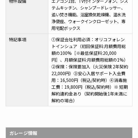
物件設備
エアコン1台、TV付インターフォン、シス
テムキッチン、シャンプードレッサー、
追い焚き機能、浴室換気乾燥機、温水洗
浄便座、ウォークインクローゼット、専
用宅配ボックス
特記事項
①保証会社利用必須：オリコフォレン
トインシュア（初回保証料:月額費用総
額の100%［※最低保証料:20,000
円］、月額保証料:月額費用総額の1%）
②保険：保険要加入（火災保険 2年契約
22,000円）③安心入居サポート入会費
用：16,500円（税込/契約時）④消毒施
工費：19,800円（税込/契約時）※ 短期
解約違約金あり（契約開始後1年未満に
解約の場合）
ガレージ情報