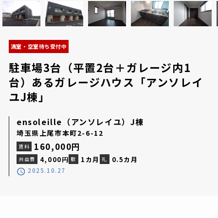
満室・空室待ち受付中
駐車場3台（平置2台＋ガレージ内1
台）あるガレージハウス「アンソレイ
ユJ棟」
ensoleille（アンソレイユ）J棟
埼玉県上尾市本町2-6-12
160,000
円
賃料
4,000円
1カ月
0.5カ月
共益費
敷
礼
2025.10.27