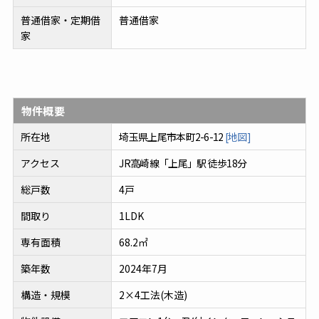
普通借家・定期借
普通借家
家
物件概要
所在地
埼玉県上尾市本町2-6-12
[地図]
アクセス
JR高崎線「上尾」駅 徒歩18分
総戸数
4戸
間取り
1LDK
専有面積
68.2㎡
築年数
2024年7月
構造・規模
2×4工法(木造)