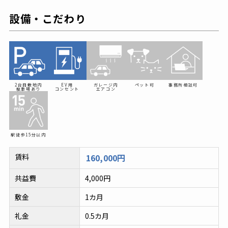
設備・こだわり
2台目敷地内
EV用
ガレージ内
ペット可
事務所相談可
駐車場あり
コンセント
エアコン
駅徒歩
15分以内
賃料
160,000円
共益費
4,000円
敷金
1カ月
礼金
0.5カ月