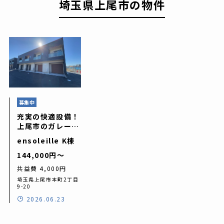
埼玉県上尾市
の物件
募集中
充実の快適設備！
上尾市のガレージ
ハウス「ensolei
ensoleille K棟
lle K 棟（アンソ
レイユK）」
144,000円〜
共益費 4,000円
埼玉県上尾市本町2丁目
9-20
2026.06.23