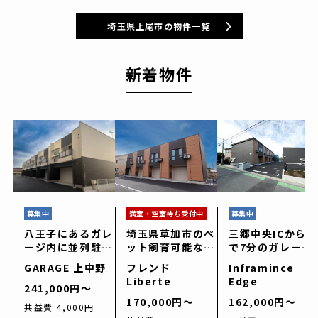
埼玉県上尾市の物件一覧
新着物件
募集中
満室・空室待ち受付中
募集中
八王子にあるガレ
埼玉県草加市のペ
三郷中央ICから車
ージ内に並列駐車
ット飼育可能なガ
で7分のガレージ
可能なガレージハ
レージハウス「フ
ハウス「Inframi
GARAGE 上中野
フレンド
Inframince
ウス「GARAGE
レンド Liberte
nce Edge（アン
Liberte
Edge
上中野」
(リベルテ)」
フラマンス エッ
241,000円〜
ジ」
170,000円〜
162,000円〜
共益費 4,000円