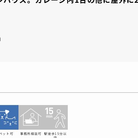
月
ペット可
事務所相談可
駅徒歩
15分以
内