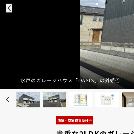
水戸のガレージハウス「OASIS」の外観①
満室・空室待ち受付中
貴重な2LDKのガレ