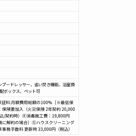
ャンプードレッサー、追い焚き機能、浴室換
配ボックス、ペット可
証料:月額費用総額の100%［※最低保
保険要加入（火災保険 2年契約 20,000
税込/契約時）④消毒施工費：19,800円
未満に解約の場合）⑤ハウスクリーニング
務手数料 更新時 33,000円（税込）