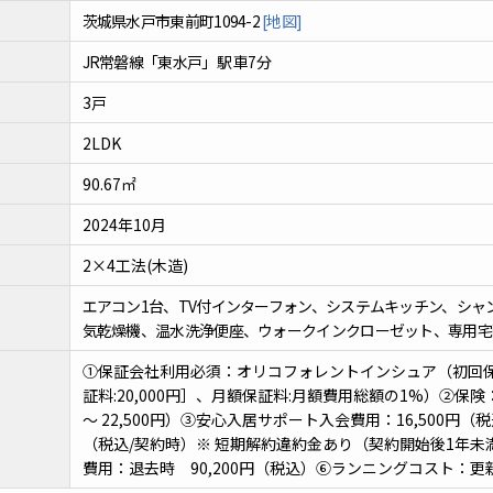
茨城県水戸市東前町1094-2
[地図]
JR常磐線「東水戸」駅 車7分
3戸
2LDK
90.67㎡
2024年10月
2×4工法(木造)
エアコン1台、TV付インターフォン、システムキッチン、シ
気乾燥機、温水洗浄便座、ウォークインクローゼット、専用宅
①保証会社利用必須：オリコフォレントインシュア（初回保
証料:20,000円］、月額保証料:月額費用総額の1%）②保険：
～ 22,500円）③安心入居サポート入会費用：16,500円（
（税込/契約時）※ 短期解約違約金あり（契約開始後1年
費用：退去時 90,200円（税込）⑥ランニングコスト：更新事