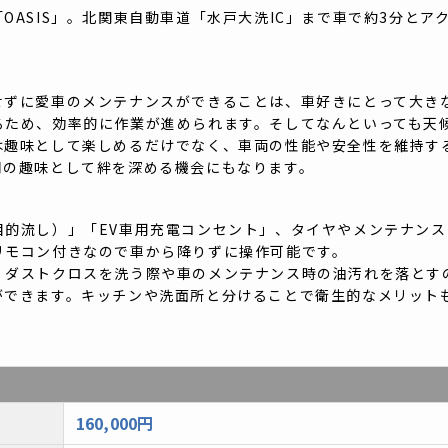
OASIS」。北関東自動車道「水戸大洗IC」まで車で約3分とア
せずに愛車のメンテナンスができることは、車好きにとって大き
るため、効率的に作業が進められます。そしてなんといっても天
は趣味として楽しめるだけでなく、車両の性能や安全性を維持す
同の趣味として絆を深める機会にもなります。
目的流し）」「EV車用充電コンセント」、タイヤやメンテナン
リモコン付きなので車から降りずに操作可能です。
、ダストクロスを洗う際や車のメンテナンス時の油汚れを落とす
ができます。キッチンや洗面所と分けることで衛生的なメリット
160,000円