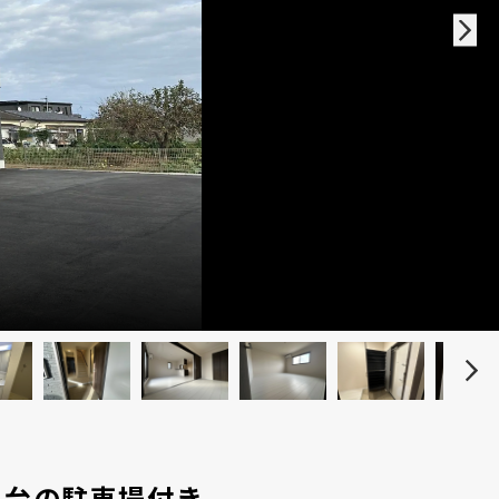
水
2台の駐車場付き