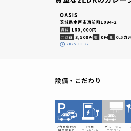
OASIS
茨城県水戸市東前町1094-2
160,000円
賃料
3,500円
0円
0.5カ
共益費
敷
礼
2025.10.27
設備・こだわり
2台目敷地内
EV用
ガレージ内
駐車場あり
コンセント
エアコン