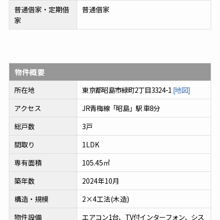
普通借家・定期借
普通借家
家
物件概要
所在地
東京都昭島市緑町2丁目3324-1
[地図]
アクセス
JR青梅線「昭島」駅 車8分
総戸数
3戸
間取り
1LDK
専有面積
105.45㎡
築年数
2024年10月
構造・規模
2×4工法(木造)
物件設備
エアコン1台、TV付インターフォン、シス