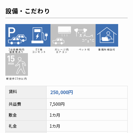
設備・こだわり
2台目敷地内
EV用
ガレージ内
ペット可
事務所相談可
駐車場あり
コンセント
エアコン
駅徒歩
15分以内
賃料
250,000円
共益費
7,500円
敷金
1カ月
礼金
1カ月