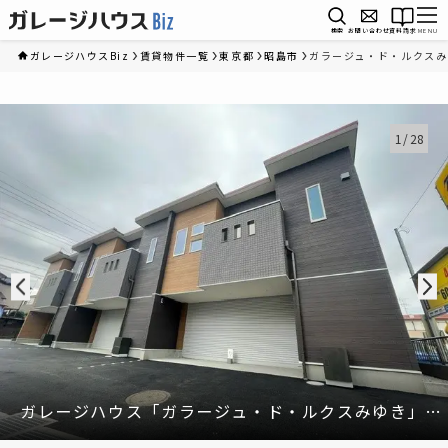
検索
お問い合わせ
資料請求
MENU
ガレージハウスBiz
賃貸物件一覧
東京都
昭島市
ガラージュ・ド・ルクスみ
1
/
28
ガレージハウス「ガラージュ・ド・ルクスみゆき」の
外観①