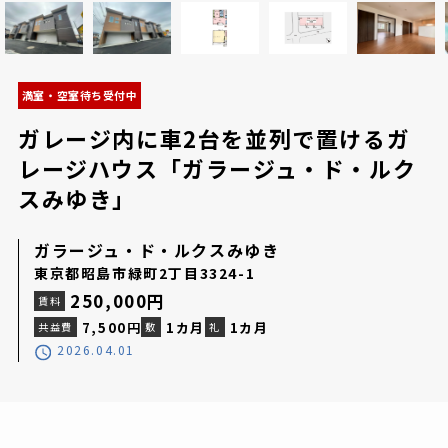
満室・空室待ち受付中
ガレージ内に車2台を並列で置けるガ
レージハウス「ガラージュ・ド・ルク
スみゆき」
ガラージュ・ド・ルクスみゆき
東京都昭島市緑町2丁目3324-1
250,000
円
賃料
7,500円
1カ月
1カ月
共益費
敷
礼
2026.04.01