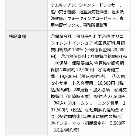
テムキッチン、シャンプードレッサー、
追い焚き機能、浴室換気乾燥機、温水洗
浄便座、ウォークインクローゼット、専
用宅配ボックス、事務所相談可
特記事項
①保証会社：保証会社利用必須 オリコ
フォレントインシュア 初回保証料:月額
費用総額の100% (※最低保証料:20,000
円) ②月額保証料：月額費用総額の1%
③保険：保険要加入 全管協少額短期
保険 2年契約 22,000円 ④消毒施工
費：19,800円（税込/契約時） ⑤入居
安心サポート入会費用：16,500円（税
込/契約時）2年更新・加入必須 ⑥鍵交
換費用（新築時不要） 契約時 27,500円
（税込）⑦ルームクリーニング費用：1
37,500円（税込）⑧短期解約違約金あ
り（契約開始後1年未満に解約の場合）
⑨インターネット初期設定料：5,500円
（税込/契約時）