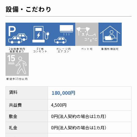
設備・こだわり
2台目敷地内
EV用
ガレージ内
ペット可
事務所相談可
駐車場あり
コンセント
エアコン
駅徒歩
15分以内
賃料
180,000円
共益費
4,500円
敷金
0円(法人契約の場合は1カ月）
礼金
0円(法人契約の場合は1カ月）