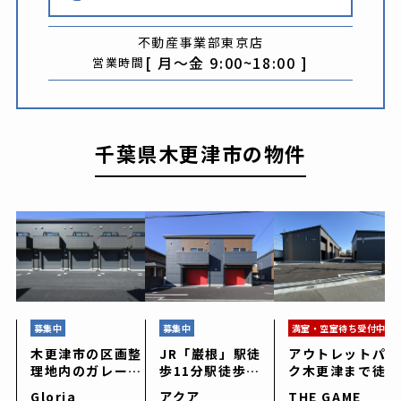
不動産事業部
東京店
[ 月〜金 9:00~18:00 ]
営業時間
千葉県木更津市
の物件
募集中
募集中
満室・空室待ち受付中
木更津市の区画整
JR「巌根」駅徒
アウトレットパー
理地内のガレージ
歩11分駅徒歩圏
ク木更津まで徒歩
ハウス「Gloria
の貴重なガレージ
10分。7戸のガレ
Gloria
アクア
THE GAME