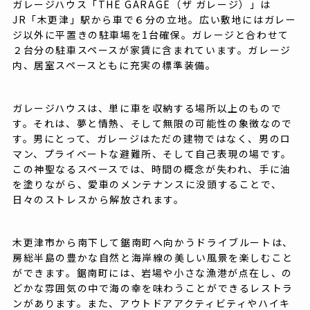
ガレージハウス「THE GARAGE（ザ ガレージ）」は
JR「木更津」駅から車で６分の立地。広い敷地にはガレー
ジ以外に平置きの駐車場を1台確保。ガレージと合わせて
２台分の駐車スペースが家賃に含まれています。ガレージ
内、居室スペースともに充実の標準装備。
ガレージハウスは、単に車を収納する場所以上のもので
す。それは、夢と情熱、そして無限の可能性の象徴なので
す。男にとって、ガレージはただの建物ではなく、男のロ
マン、プライベートな避難所、そして自己表現の場です。
この神聖なるスペースでは、時間の概念が失われ、手に油
を塗りながら、愛車のメンテナンスに没頭することで、
日々のストレスから解放されます。
木更津市から南下して鋸南町へ向かうドライブルートは、
房総半島の豊かな自然と海岸線の美しい風景を楽しむこと
ができます。鋸南町には、岩場や小さな漁港が点在し、の
どかな雰囲気の中で海の幸を味わうことができるレストラ
ンがあります。また、アウトドアアクティビティやハイキ