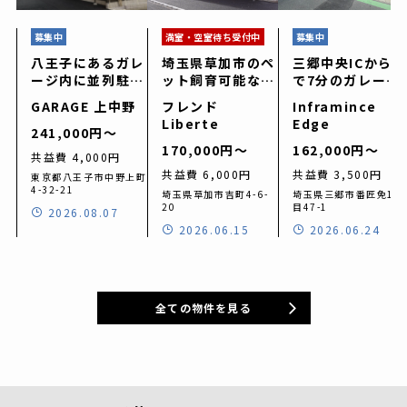
募集中
満室・空室待ち受付中
募集中
八王子にあるガレ
埼玉県草加市のペ
三郷中央ICから車
ージ内に並列駐車
ット飼育可能なガ
で7分のガレージ
可能なガレージハ
レージハウス「フ
ハウス「Inframi
GARAGE 上中野
フレンド
Inframince
ウス「GARAGE
レンド Liberte
nce Edge（アン
Liberte
Edge
上中野」
(リベルテ)」
フラマンス エッ
241,000円〜
ジ」
170,000円〜
162,000円〜
共益費 4,000円
共益費 6,000円
共益費 3,500円
東京都八王子市中野上町
4-32-21
埼玉県草加市吉町4-6-
埼玉県三郷市番匠免1丁
20
目47-1
2026.08.07
2026.06.15
2026.06.24
全ての物件を見る