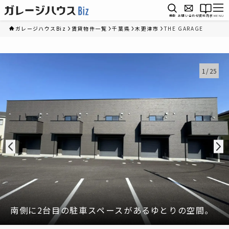
検索
お問い合わせ
資料請求
MENU
ガレージハウスBiz
賃貸物件一覧
千葉県
木更津市
THE GARAGE
1
/
25
南側に2台目の駐車スペースがあるゆとりの空間。