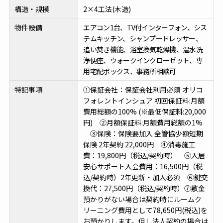
構造・規模
2×4工法(木造)
物件設備
エアコン1台、TV付インターフォン、シス
テムキッチン、シャンプードレッサー、
追い焚き機能、浴室換気乾燥機、温水洗
浄便座、ウォークインクローゼット、専
用宅配ボックス、事務所相談可
特記事項
①保証会社：保証会社利用必須 オリコ
フォレントインシュア 初回保証料:月額
費用総額の100% (※最低保証料:20,000
円) ②月額保証料:月額費用総額の1%
③保険：保険要加入 全管協少額短期
保険 2年契約 22,000円 ④消毒施工
費：19,800円（税込/契約時） ⑤入居
安心サポート入会費用：16,500円（税
込/契約時）2年更新・加入必須 ⑥鍵交
換代：27,500円（税込/契約時）⑦敷金
預かりがない場合は契約時にルームク
リーニング費用として78,650円(税込)を
お預かりします。但し法人契約の場合は