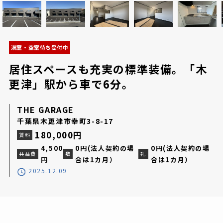
満室・空室待ち受付中
居住スペースも充実の標準装備。「木
更津」駅から車で6分。
THE GARAGE
千葉県木更津市幸町3-8-17
180,000円
賃料
4,500
0円(法人契約の場
0円(法人契約の場
共益費
敷
礼
円
合は1カ月）
合は1カ月）
2025.12.09