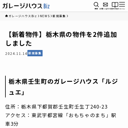
検索
お問い合わせ
資料請求
MENU
ガレージハウスBiz
NEWS
新規募集
【新着物件】栃木県の物件を2件追加
しました
2024.11.14
新規募集
栃木県壬生町のガレージハウス「ルジ
ュエ」
住所：栃木県下都賀郡壬生町壬生丁240-23
アクセス：東武宇都宮線「おもちゃのまち」駅
車3分