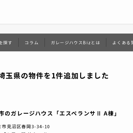
を探す
コラム
ガレージハウスBizとは
よくある
埼玉県の物件を1件追加しました
市のガレージハウス「エスペランサⅡ A棟」
見沼区春岡3-34-10